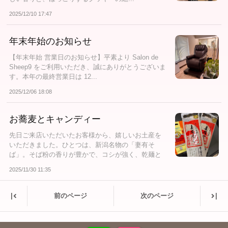
2025/12/10 17:47
年末年始のお知らせ
【年末年始 営業日のお知らせ】平素より Salon de
Sheep9 をご利用いただき、誠にありがとうございま
す。本年の最終営業日は 12...
2025/12/06 18:08
お蕎麦とキャンディー
先日ご来店いただいたお客様から、嬉しいお土産を
いただきました。ひとつは、新潟名物の「妻有そ
ば」。そば粉の香りが豊かで、コシが強く、乾麺と
は思...
2025/11/30 11:35
|
|
前のページ
次のページ