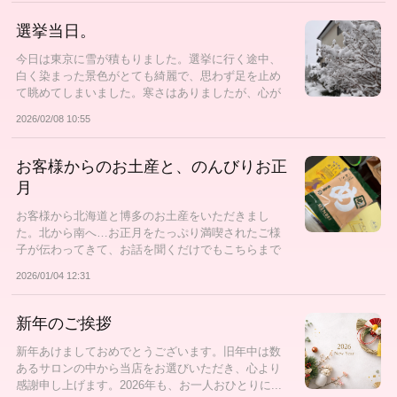
選挙当日。
今日は東京に雪が積もりました。選挙に行く途中、
白く染まった景色がとても綺麗で、思わず足を止め
て眺めてしまいました。寒さはありましたが、心が
す...
2026/02/08 10:55
お客様からのお土産と、のんびりお正
月
お客様から北海道と博多のお土産をいただきまし
た。北から南へ…お正月をたっぷり満喫されたご様
子が伝わってきて、お話を聞くだけでもこちらまで
旅気...
2026/01/04 12:31
新年のご挨拶
新年あけましておめでとうございます。旧年中は数
あるサロンの中から当店をお選びいただき、心より
感謝申し上げます。2026年も、お一人おひとりに...