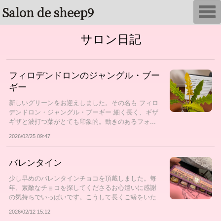
Salon de sheep9
T
o
g
g
サロン日記
l
e
n
a
v
フィロデンドロンのジャングル・ブー
i
g
ギー
a
t
新しいグリーンをお迎えしました。その名も フィロ
i
デンドロン・ジャングル・ブーギー 細く長く、ギザ
o
n
ギザと波打つ葉がとても印象的。動きのあるフォ...
2026/02/25 09:47
バレンタイン
少し早めのバレンタインチョコを頂戴しました。毎
年、素敵なチョコを探してくださるお心遣いに感謝
の気持ちでいっぱいです。こうして長くご縁をいた
だ...
2026/02/12 15:12