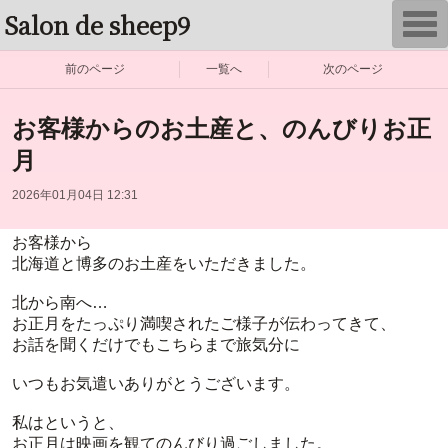
Salon de sheep9
T
o
g
g
前のページ
一覧へ
次のページ
l
e
n
お客様からのお土産と、のんびりお正
a
v
i
月
g
a
2026年01月04日 12:31
t
i
o
お客様から
n
北海道と博多のお土産をいただきました。
北から南へ…
お正月をたっぷり満喫されたご様子が伝わってきて、
お話を聞くだけでもこちらまで旅気分に
いつもお気遣いありがとうございます。
私はというと、
お正月は映画を観てのんびり過ごしました。